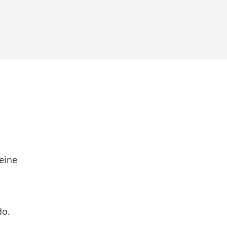
eine
do.