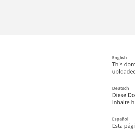
English
This dom
uploaded
Deutsch
Diese Do
Inhalte h
Español
Esta pág